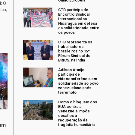
União Europeia
k O
ica,
CTB participa de
Encontro Sindical
Internacional na
Nicarágua em defesa
da solidariedade entre
os povos
CTB representa os
trabalhadores
brasileiros no 15º
Fórum Sindical do
BRICS, na Índia
Adilson Araújo
participa de
videoconferência em
solidariedade ao povo
venezuelano após
terremoto
Como o bloqueio dos
EUA contra a
Venezuela impõe
desafios à
recuperação da
 em
tragédia humanitária