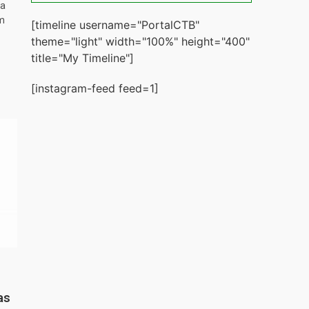
ta
m
[timeline username="PortalCTB"
theme="light" width="100%" height="400"
title="My Timeline"]
[instagram-feed feed=1]
as