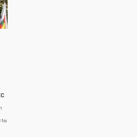
EC
m
 foi