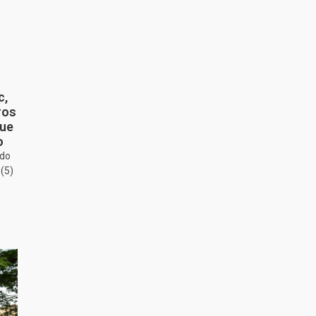
c,
ros
gue
o
 do
(5)