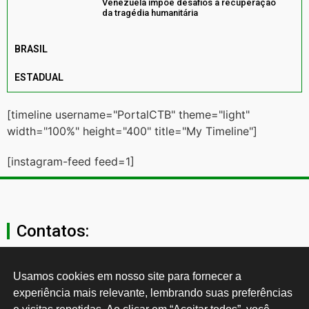
Venezuela impõe desafios à recuperação
da tragédia humanitária
BRASIL
ESTADUAL
[timeline username="PortalCTB" theme="light"
width="100%" height="400" title="My Timeline"]
[instagram-feed feed=1]
Contatos:
secgeral@ctb.org.br
Usamos cookies em nosso site para fornecer a 
experiência mais relevante, lembrando suas preferências 
11 3874-0040