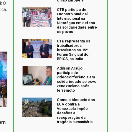
União Europeia
k O
ica,
CTB participa de
Encontro Sindical
Internacional na
Nicarágua em defesa
da solidariedade entre
os povos
CTB representa os
trabalhadores
brasileiros no 15º
Fórum Sindical do
BRICS, na Índia
Adilson Araújo
participa de
videoconferência em
solidariedade ao povo
venezuelano após
terremoto
Como o bloqueio dos
EUA contra a
Venezuela impõe
desafios à
recuperação da
 em
tragédia humanitária