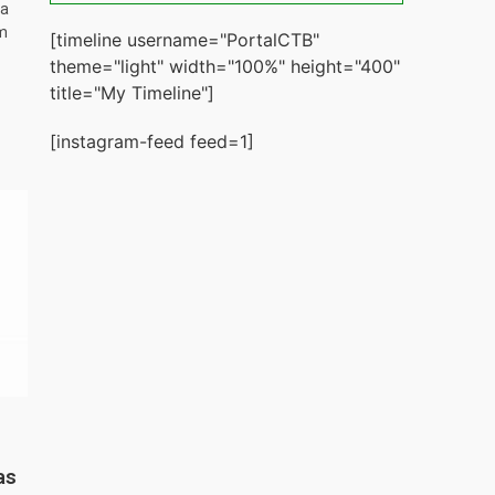
ta
m
[timeline username="PortalCTB"
theme="light" width="100%" height="400"
title="My Timeline"]
[instagram-feed feed=1]
as