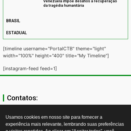
Venezuela impõe desafios à recuperação
da tragédia humanitária
BRASIL
ESTADUAL
[timeline username="PortalCTB" theme="light"
width="100%" height="400" title="My Timeline"]
[instagram-feed feed=1]
Contatos:
secgeral@ctb.org.br
Usamos cookies em nosso site para fornecer a 
experiência mais relevante, lembrando suas preferências 
11 3874-0040