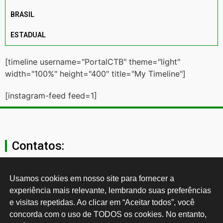
BRASIL
ESTADUAL
[timeline username="PortalCTB" theme="light"
width="100%" height="400" title="My Timeline"]
[instagram-feed feed=1]
Contatos:
secgeral@ctb.org.br
Usamos cookies em nosso site para fornecer a 
experiência mais relevante, lembrando suas preferências 
11 3874-0040
e visitas repetidas. Ao clicar em “Aceitar todos”, você 
concorda com o uso de TODOS os cookies. No entanto, 
Rua Cardoso de Almeida, 1843, Sumaré São Paulo - SP -