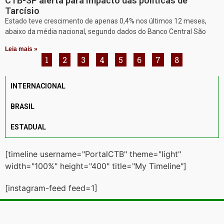
CTB-SP alerta para impacto das políticas de
Tarcísio
Estado teve crescimento de apenas 0,4% nos últimos 12 meses,
abaixo da média nacional, segundo dados do Banco Central São
Leia mais »
1
2
3
4
5
6
7
8
INTERNACIONAL
BRASIL
ESTADUAL
[timeline username="PortalCTB" theme="light"
width="100%" height="400" title="My Timeline"]
[instagram-feed feed=1]