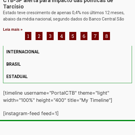
CTB-SP alerta para impacto das políticas de
Tarcísio
Estado teve crescimento de apenas 0,4% nos últimos 12 meses,
abaixo da média nacional, segundo dados do Banco Central São
Leia mais »
1
2
3
4
5
6
7
8
INTERNACIONAL
BRASIL
ESTADUAL
[timeline username="PortalCTB" theme="light"
width="100%" height="400" title="My Timeline"]
[instagram-feed feed=1]