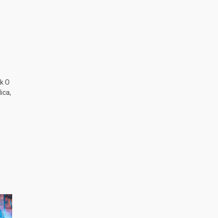
k O
ica,