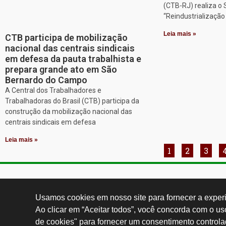
(CTB-RJ) realiza o
“Reindustrializaçã
Leia mais »
CTB participa de mobilização
nacional das centrais sindicais
em defesa da pauta trabalhista e
prepara grande ato em São
Bernardo do Campo
A Central dos Trabalhadores e
Trabalhadoras do Brasil (CTB) participa da
construção da mobilização nacional das
centrais sindicais em defesa
Leia mais »
1
2
3
Contatos:
secgeral@
Usamos cookies em nosso site para fornecer a experiê
Ao clicar em “Aceitar todos”, você concorda com o u
de cookies" para fornecer um consentimento controla