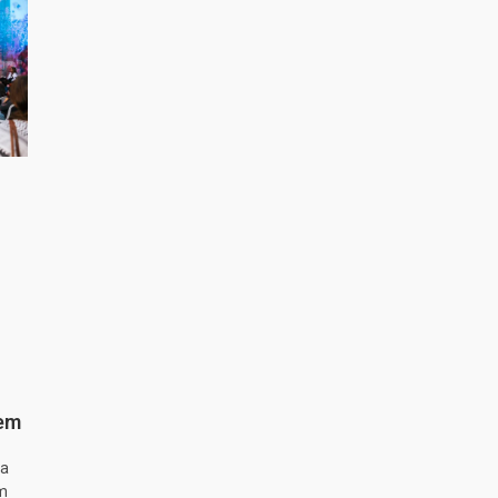
 em
ta
m