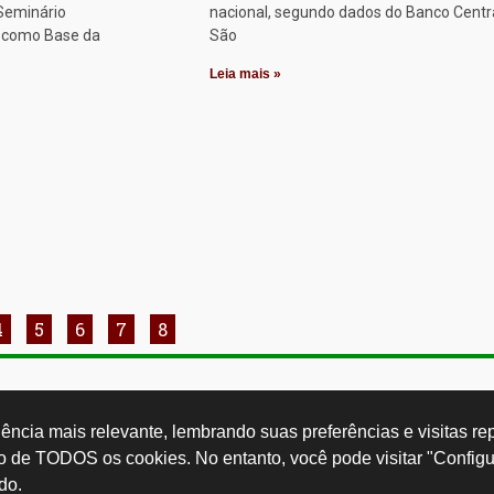
 Seminário
nacional, segundo dados do Banco Centr
o como Base da
São
Leia mais »
4
5
6
7
8
Rua Cardoso 
ctb.org.br
11 3874-0040
Paulo - SP -
ncia mais relevante, lembrando suas preferências e visitas repe
so de TODOS os cookies. No entanto, você pode visitar "Configu
do.
Desenvolvido por: