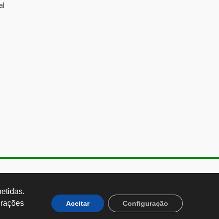
al
de Almeida, 1843, Sumaré São
 Brasil CEP: 01251-001
tidas. 
rações 
Aceitar
Configuração