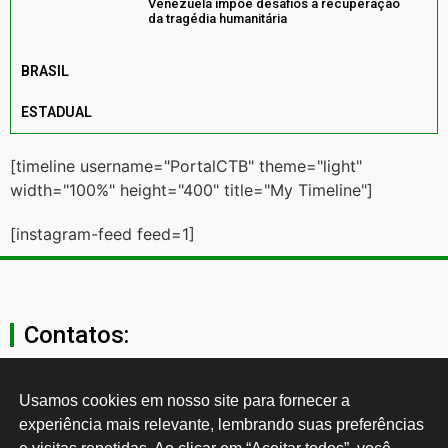
Venezuela impõe desafios à recuperação
da tragédia humanitária
BRASIL
ESTADUAL
[timeline username="PortalCTB" theme="light"
width="100%" height="400" title="My Timeline"]
[instagram-feed feed=1]
Contatos:
secgeral@ctb.org.br
Usamos cookies em nosso site para fornecer a 
experiência mais relevante, lembrando suas preferências 
11 3874-0040