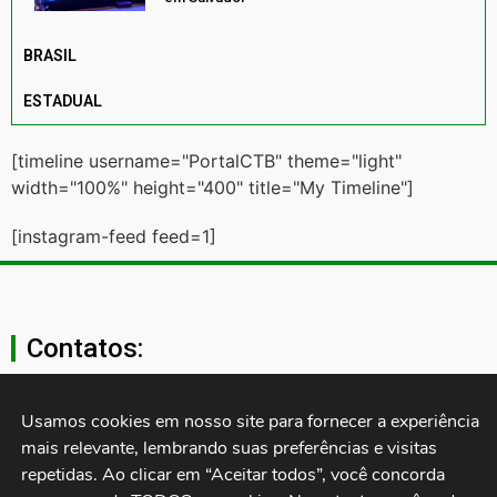
BRASIL
ESTADUAL
[timeline username="PortalCTB" theme="light"
width="100%" height="400" title="My Timeline"]
[instagram-feed feed=1]
Contatos:
secgeral@ctb.org.br
Usamos cookies em nosso site para fornecer a experiência 
mais relevante, lembrando suas preferências e visitas 
11 3874-0040
repetidas. Ao clicar em “Aceitar todos”, você concorda 