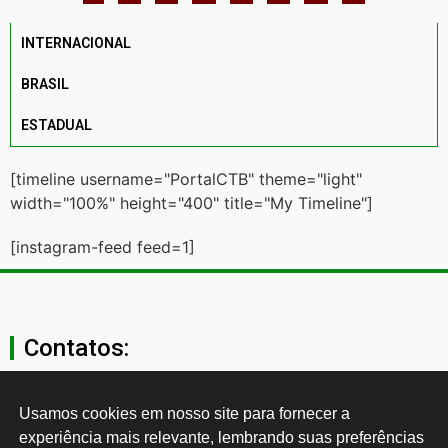
INTERNACIONAL
BRASIL
ESTADUAL
[timeline username="PortalCTB" theme="light"
width="100%" height="400" title="My Timeline"]
[instagram-feed feed=1]
Contatos:
secgeral@ctb.org.br
Usamos cookies em nosso site para fornecer a 
experiência mais relevante, lembrando suas preferências 
11 3874-0040