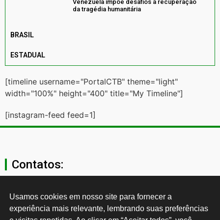
Venezuela impõe desafios à recuperação
da tragédia humanitária
BRASIL
ESTADUAL
[timeline username="PortalCTB" theme="light"
width="100%" height="400" title="My Timeline"]
[instagram-feed feed=1]
Contatos:
secgeral@ctb.org.br
Usamos cookies em nosso site para fornecer a 
experiência mais relevante, lembrando suas preferências 
11 3874-0040