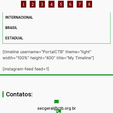
1
2
3
4
5
6
7
8
INTERNACIONAL
BRASIL
ESTADUAL
[timeline username="PortalCTB" theme="light"
width="100%" height="400" title="My Timeline"]
[instagram-feed feed=1]
Contatos:
secgeral@ctb.org.br