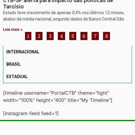
CTB-SP alerta para impacto das políticas de
Tarcísio
Estado teve crescimento de apenas 0,4% nos últimos 12 meses,
abaixo da média nacional, segundo dados do Banco Central São
Leia mais »
1
2
3
4
5
6
7
8
INTERNACIONAL
BRASIL
ESTADUAL
[timeline username="PortalCTB" theme="light"
width="100%" height="400" title="My Timeline"]
[instagram-feed feed=1]