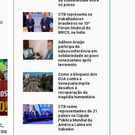
da solidariedade entre
os povos
%
CTB representa os
trabalhadores
al
brasileiros no 15º
Fórum Sindical do
BRICS, na Índia
Adilson Araújo
participa de
videoconferência em
solidariedade ao povo
venezuelano após
terremoto
Como o bloqueio dos
EUA contra a
Venezuela impõe
desafios à
recuperação da
tragédia humanitária
CTB reúne
representantes de 21
países na Cúpula
Pública Mundial da
c,
América Latina em
Salvador
ros