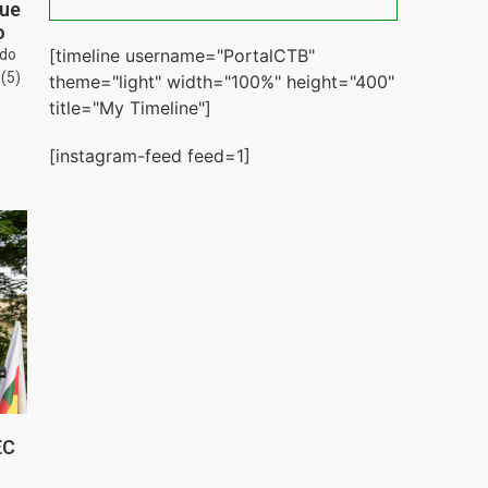
gue
o
[timeline username="PortalCTB"
 do
(5)
theme="light" width="100%" height="400"
title="My Timeline"]
[instagram-feed feed=1]
EC