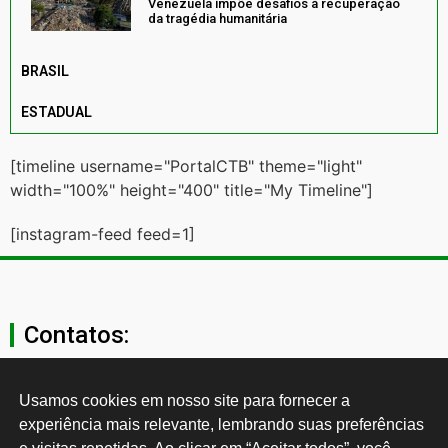
Venezuela impõe desafios à recuperação
da tragédia humanitária
BRASIL
ESTADUAL
[timeline username="PortalCTB" theme="light"
width="100%" height="400" title="My Timeline"]
[instagram-feed feed=1]
Contatos:
secgeral@ctb.org.br
Usamos cookies em nosso site para fornecer a 
experiência mais relevante, lembrando suas preferências 
11 3874-0040