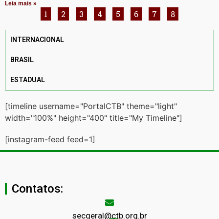
Leia mais »
1
2
3
4
5
6
7
8
INTERNACIONAL
BRASIL
ESTADUAL
[timeline username="PortalCTB" theme="light"
width="100%" height="400" title="My Timeline"]
[instagram-feed feed=1]
Contatos:
secgeral@ctb.org.br