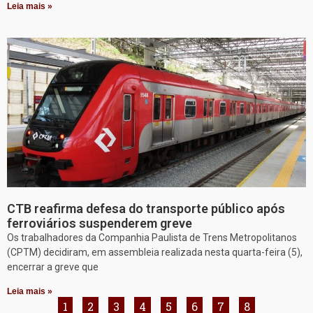
Leia mais »
CTB reafirma defesa do transporte público após
ferroviários suspenderem greve
Os trabalhadores da Companhia Paulista de Trens Metropolitanos
(CPTM) decidiram, em assembleia realizada nesta quarta-feira (5),
encerrar a greve que
Leia mais »
1
2
3
4
5
6
7
8