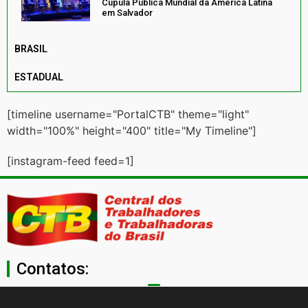
Cúpula Pública Mundial da América Latina
em Salvador
BRASIL
ESTADUAL
[timeline username="PortalCTB" theme="light"
width="100%" height="400" title="My Timeline"]
[instagram-feed feed=1]
Contatos:
secgeral@ctb.org.br