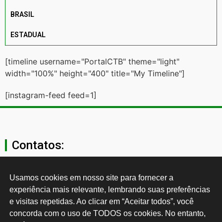
BRASIL
ESTADUAL
[timeline username="PortalCTB" theme="light"
width="100%" height="400" title="My Timeline"]
[instagram-feed feed=1]
Contatos:
secgeral@ctb.org.br
Usamos cookies em nosso site para fornecer a 
experiência mais relevante, lembrando suas preferências 
11 3874-0040
e visitas repetidas. Ao clicar em “Aceitar todos”, você 
concorda com o uso de TODOS os cookies. No entanto, 
Rua Cardoso de Almeida, 1843, Sumaré São Paulo - SP -