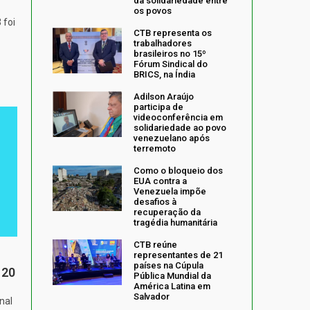
da solidariedade entre
os povos
 foi
CTB representa os
trabalhadores
brasileiros no 15º
Fórum Sindical do
BRICS, na Índia
Adilson Araújo
participa de
videoconferência em
solidariedade ao povo
venezuelano após
terremoto
Como o bloqueio dos
EUA contra a
Venezuela impõe
desafios à
recuperação da
tragédia humanitária
CTB reúne
representantes de 21
países na Cúpula
 20
Pública Mundial da
América Latina em
Salvador
nal