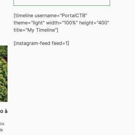
[timeline username="PortalCTB"
theme="light" width="100%" height="400"
title="My Timeline"]
[instagram-feed feed=1]
o à
hou
de