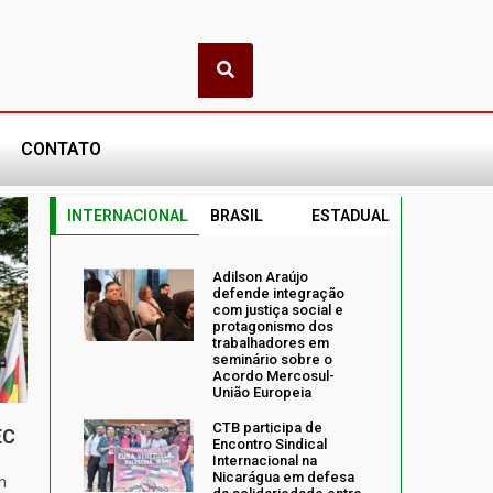
CONTATO
INTERNACIONAL
BRASIL
ESTADUAL
Adilson Araújo
defende integração
com justiça social e
protagonismo dos
trabalhadores em
seminário sobre o
Acordo Mercosul-
União Europeia
CTB participa de
EC
Encontro Sindical
Internacional na
Nicarágua em defesa
m