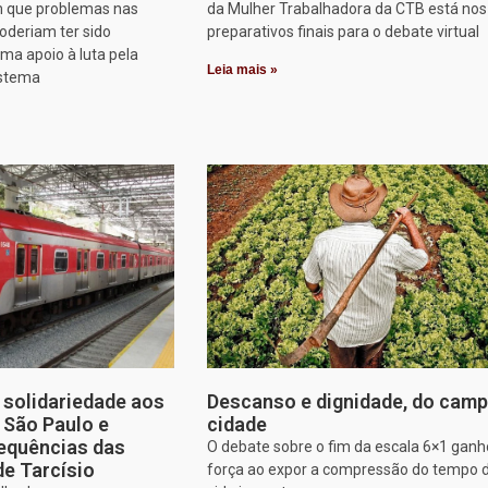
 que problemas nas
da Mulher Trabalhadora da CTB está nos
oderiam ter sido
preparativos finais para o debate virtual
rma apoio à luta pela
Leia mais »
istema
solidariedade aos
Descanso e dignidade, do camp
e São Paulo e
cidade
equências das
O debate sobre o fim da escala 6×1 gan
de Tarcísio
força ao expor a compressão do tempo 