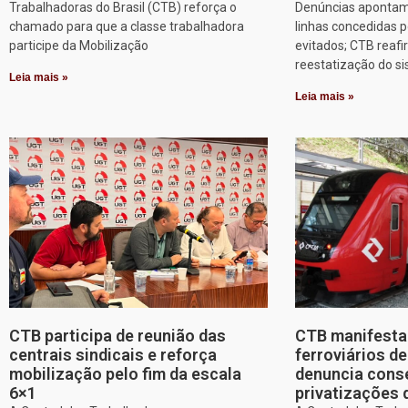
Trabalhadoras do Brasil (CTB) reforça o
Denúncias apontam
chamado para que a classe trabalhadora
linhas concedidas p
participe da Mobilização
evitados; CTB reafi
reestatização do s
Leia mais »
Leia mais »
CTB participa de reunião das
CTB manifesta 
centrais sindicais e reforça
ferroviários d
mobilização pelo fim da escala
denuncia cons
6×1
privatizações 