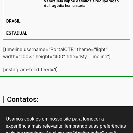
Venezuela impõe desafios à recuperação
da tragédia humanitária
BRASIL
ESTADUAL
[timeline username="PortalCTB" theme="light"
width="100%" height="400" title="My Timeline"]
[instagram-feed feed=1]
Contatos:
secgeral@ctb.org.br
Usamos cookies em nosso site para fornecer a 
experiência mais relevante, lembrando suas preferências 
11 3874-0040