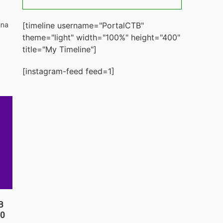
[timeline username="PortalCTB"
 na
theme="light" width="100%" height="400"
title="My Timeline"]
[instagram-feed feed=1]
B
20