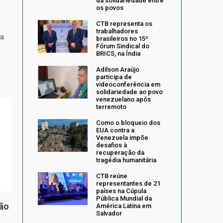
da solidariedade entre
os povos
CTB representa os
trabalhadores
da
brasileiros no 15º
Fórum Sindical do
BRICS, na Índia
Adilson Araújo
participa de
videoconferência em
solidariedade ao povo
venezuelano após
terremoto
Como o bloqueio dos
EUA contra a
Venezuela impõe
desafios à
recuperação da
tragédia humanitária
CTB reúne
representantes de 21
países na Cúpula
Pública Mundial da
ção
América Latina em
Salvador