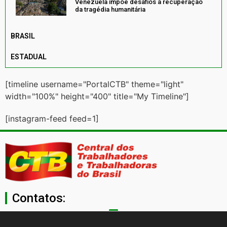
Venezuela impõe desafios à recuperação
da tragédia humanitária
BRASIL
ESTADUAL
[timeline username="PortalCTB" theme="light"
width="100%" height="400" title="My Timeline"]
[instagram-feed feed=1]
Contatos:
secgeral@ctb.org.br