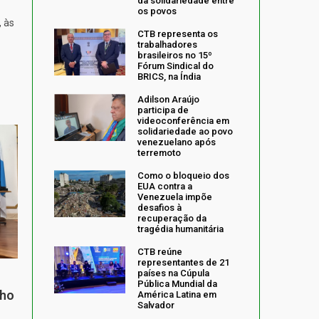
da solidariedade entre
os povos
, às
CTB representa os
trabalhadores
brasileiros no 15º
Fórum Sindical do
BRICS, na Índia
Adilson Araújo
participa de
videoconferência em
solidariedade ao povo
venezuelano após
terremoto
Como o bloqueio dos
EUA contra a
Venezuela impõe
desafios à
recuperação da
tragédia humanitária
CTB reúne
representantes de 21
países na Cúpula
Pública Mundial da
nho
América Latina em
Salvador