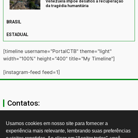
Venezuela impõe desafios à recuperação
da tragédia humanitária
BRASIL
ESTADUAL
[timeline username="PortalCTB" theme="light"
width="100%" height="400" title="My Timeline"]
[instagram-feed feed=1]
Contatos:
secgeral@ctb.org.br
Usamos cookies em nosso site para fornecer a 
experiência mais relevante, lembrando suas preferências 
11 3874-0040