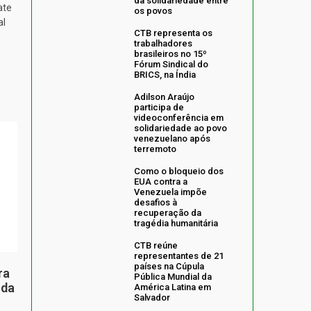
da solidariedade entre
ate
os povos
al
CTB representa os
trabalhadores
brasileiros no 15º
Fórum Sindical do
BRICS, na Índia
Adilson Araújo
participa de
videoconferência em
solidariedade ao povo
venezuelano após
terremoto
Como o bloqueio dos
EUA contra a
Venezuela impõe
desafios à
recuperação da
tragédia humanitária
CTB reúne
representantes de 21
países na Cúpula
ra
Pública Mundial da
 da
América Latina em
Salvador