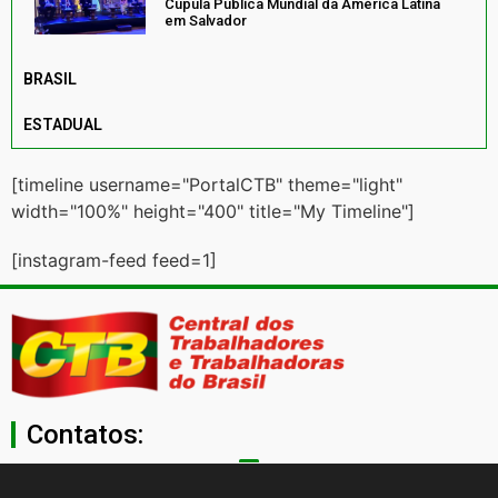
Cúpula Pública Mundial da América Latina
em Salvador
BRASIL
ESTADUAL
[timeline username="PortalCTB" theme="light"
width="100%" height="400" title="My Timeline"]
[instagram-feed feed=1]
Contatos:
secgeral@ctb.org.br