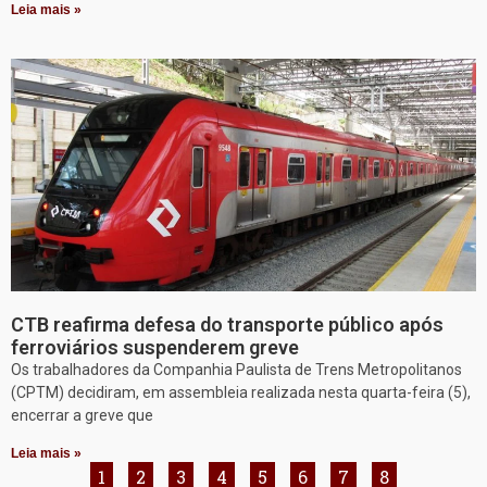
Leia mais »
CTB reafirma defesa do transporte público após
ferroviários suspenderem greve
Os trabalhadores da Companhia Paulista de Trens Metropolitanos
(CPTM) decidiram, em assembleia realizada nesta quarta-feira (5),
encerrar a greve que
Leia mais »
1
2
3
4
5
6
7
8