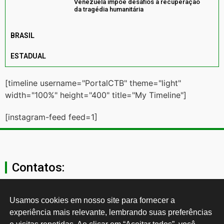
Venezuela impõe desafios à recuperação
da tragédia humanitária
BRASIL
ESTADUAL
[timeline username="PortalCTB" theme="light"
width="100%" height="400" title="My Timeline"]
[instagram-feed feed=1]
Contatos:
secgeral@ctb.org.br
Usamos cookies em nosso site para fornecer a 
experiência mais relevante, lembrando suas preferências 
11 3874-0040