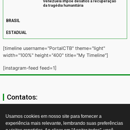
Venezuela impõe desafios à recuperação
da tragédia humanitária
BRASIL
ESTADUAL
[timeline username="PortalCTB" theme="light"
width="100%" height="400" title="My Timeline"]
[instagram-feed feed=1]
Contatos:
secgeral@ctb.org.br
Usamos cookies em nosso site para fornecer a 
experiência mais relevante, lembrando suas preferências 
11 3874-0040