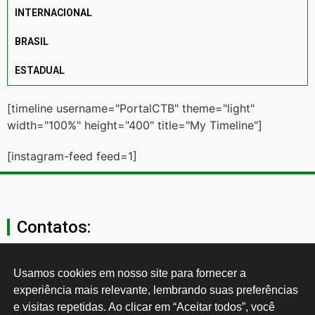
INTERNACIONAL
BRASIL
ESTADUAL
[timeline username="PortalCTB" theme="light"
width="100%" height="400" title="My Timeline"]
[instagram-feed feed=1]
Contatos:
secgeral@ctb.org.br
Usamos cookies em nosso site para fornecer a 
experiência mais relevante, lembrando suas preferências 
11 3874-0040
e visitas repetidas. Ao clicar em “Aceitar todos”, você 