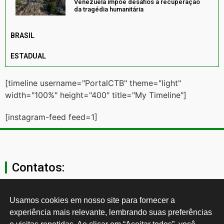
Venezuela impõe desafios à recuperação
da tragédia humanitária
BRASIL
ESTADUAL
[timeline username="PortalCTB" theme="light"
width="100%" height="400" title="My Timeline"]
[instagram-feed feed=1]
Contatos:
secgeral@ctb.org.br
Usamos cookies em nosso site para fornecer a 
experiência mais relevante, lembrando suas preferências 
11 3874-0040