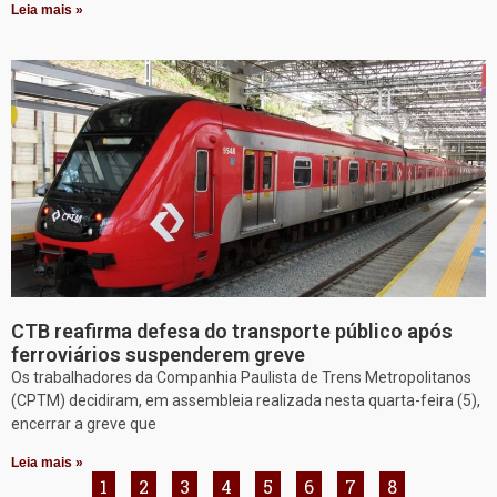
Leia mais »
CTB reafirma defesa do transporte público após
ferroviários suspenderem greve
Os trabalhadores da Companhia Paulista de Trens Metropolitanos
(CPTM) decidiram, em assembleia realizada nesta quarta-feira (5),
encerrar a greve que
Leia mais »
1
2
3
4
5
6
7
8