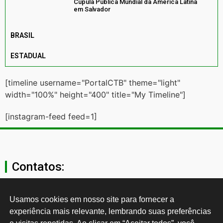
Cúpula Pública Mundial da América Latina
em Salvador
BRASIL
ESTADUAL
[timeline username="PortalCTB" theme="light"
width="100%" height="400" title="My Timeline"]
[instagram-feed feed=1]
Contatos:
secgeral@ctb.org.br
Usamos cookies em nosso site para fornecer a 
experiência mais relevante, lembrando suas preferências 
11 3874-0040