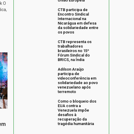
União Europeia
k O
ica,
CTB participa de
Encontro Sindical
Internacional na
Nicarágua em defesa
da solidariedade entre
os povos
CTB representa os
trabalhadores
brasileiros no 15º
Fórum Sindical do
BRICS, na Índia
Adilson Araújo
participa de
videoconferência em
solidariedade ao povo
venezuelano após
terremoto
Como o bloqueio dos
EUA contra a
Venezuela impõe
desafios à
recuperação da
 em
tragédia humanitária