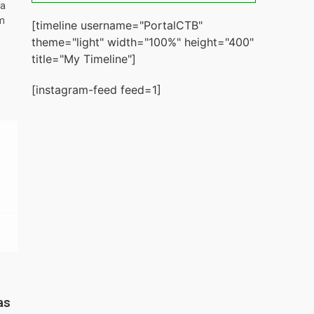
ta
m
[timeline username="PortalCTB"
theme="light" width="100%" height="400"
title="My Timeline"]
[instagram-feed feed=1]
as