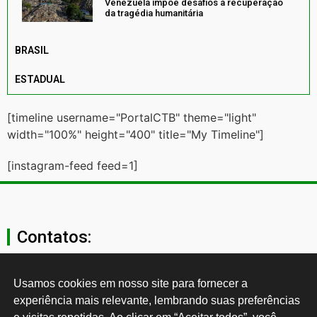
Venezuela impõe desafios à recuperação
da tragédia humanitária
BRASIL
ESTADUAL
[timeline username="PortalCTB" theme="light"
width="100%" height="400" title="My Timeline"]
[instagram-feed feed=1]
Contatos:
secgeral@ctb.org.br
Usamos cookies em nosso site para fornecer a 
experiência mais relevante, lembrando suas preferências 
11 3874-0040