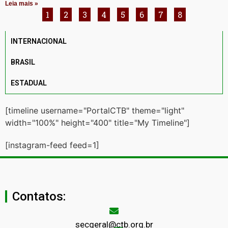
Leia mais »
1
2
3
4
5
6
7
8
INTERNACIONAL
BRASIL
ESTADUAL
[timeline username="PortalCTB" theme="light"
width="100%" height="400" title="My Timeline"]
[instagram-feed feed=1]
Contatos:
secgeral@ctb.org.br