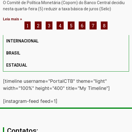
O Comitê de Política Monetária (Copom) do Banco Central decidiu
nesta quarta-feira (5) reduzir a taxa básica de juros (Selic)
Leia mais »
1
2
3
4
5
6
7
8
INTERNACIONAL
BRASIL
ESTADUAL
[timeline username="PortalCTB" theme="light"
width="100%" height="400" title="My Timeline"]
[instagram-feed feed=1]
Contatos: