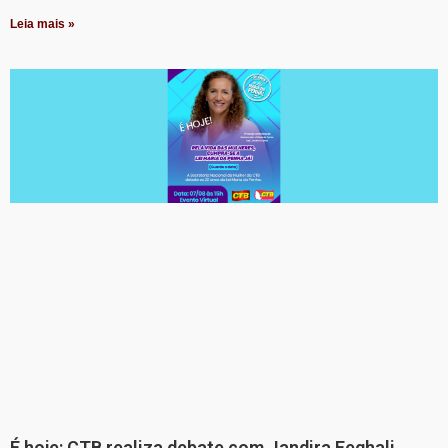
Leia mais »
É hoje: CTB realiza debate com Jandira Feghali