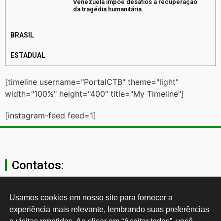
Venezuela impõe desafios à recuperação
da tragédia humanitária
BRASIL
ESTADUAL
[timeline username="PortalCTB" theme="light"
width="100%" height="400" title="My Timeline"]
[instagram-feed feed=1]
Contatos:
secgeral@ctb.org.br
Usamos cookies em nosso site para fornecer a 
experiência mais relevante, lembrando suas preferências 
11 3874-0040