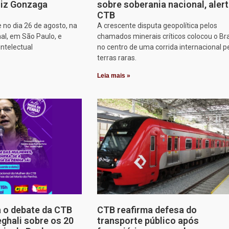
iz Gonzaga
sobre soberania nacional, aler
CTB
 no dia 26 de agosto, na
A crescente disputa geopolítica pelos
al, em São Paulo, e
chamados minerais críticos colocou o Bra
intelectual
no centro de uma corrida internacional p
terras raras.
Leia mais »
a o debate da CTB
CTB reafirma defesa do
ghali sobre os 20
transporte público após