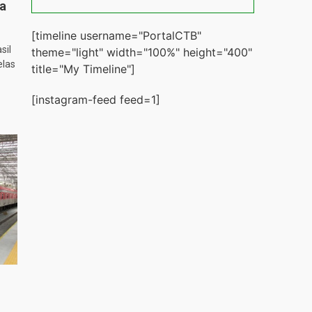
ta
[timeline username="PortalCTB"
sil
theme="light" width="100%" height="400"
elas
title="My Timeline"]
[instagram-feed feed=1]