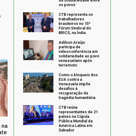
da solidariedade entre
os povos
CTB representa os
o
trabalhadores
brasileiros no 15º
Fórum Sindical do
BRICS, na Índia
Adilson Araújo
participa de
videoconferência em
solidariedade ao povo
venezuelano após
terremoto
Como o bloqueio dos
EUA contra a
Venezuela impõe
desafios à
recuperação da
tragédia humanitária
CTB reúne
representantes de 21
países na Cúpula
Pública Mundial da
 na
América Latina em
Salvador
ate