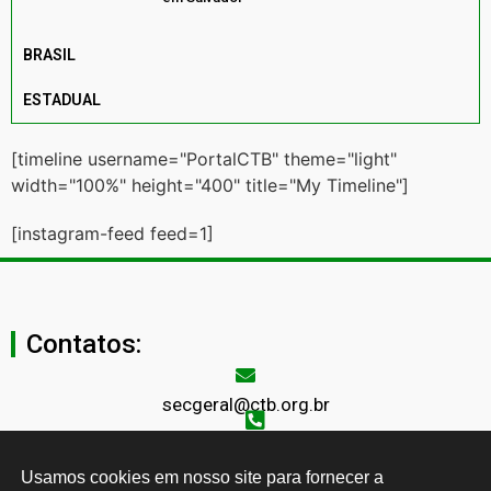
BRASIL
ESTADUAL
[timeline username="PortalCTB" theme="light"
width="100%" height="400" title="My Timeline"]
[instagram-feed feed=1]
Contatos:
secgeral@ctb.org.br
11 3874-0040
Usamos cookies em nosso site para fornecer a 