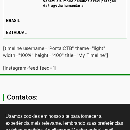
Venezuela impõe desafios à recuperação
da tragédia humanitária
BRASIL
ESTADUAL
[timeline username="PortalCTB" theme="light"
width="100%" height="400" title="My Timeline"]
[instagram-feed feed=1]
Contatos:
secgeral@ctb.org.br
Usamos cookies em nosso site para fornecer a 
experiência mais relevante, lembrando suas preferências 
11 3874-0040