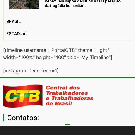
Venezuela impõe desafios à recuperação
da tragédia humanitária
BRASIL
ESTADUAL
[timeline username="PortalCTB" theme="light"
width="100%" height="400" title="My Timeline"]
[instagram-feed feed=1]
Contatos:
secgeral@ctb.org.br