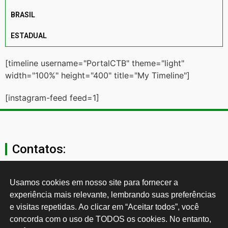
BRASIL
ESTADUAL
[timeline username="PortalCTB" theme="light"
width="100%" height="400" title="My Timeline"]
[instagram-feed feed=1]
Contatos:
secgeral@ctb.org.br
Usamos cookies em nosso site para fornecer a 
experiência mais relevante, lembrando suas preferências 
11 3874-0040
e visitas repetidas. Ao clicar em “Aceitar todos”, você 
concorda com o uso de TODOS os cookies. No entanto, 
Rua Cardoso de Almeida, 1843, Sumaré São Paulo - SP -