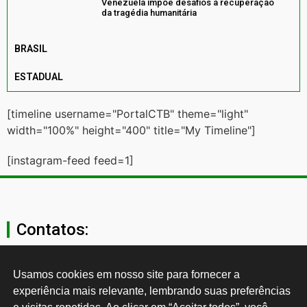
Venezuela impõe desafios à recuperação
da tragédia humanitária
BRASIL
ESTADUAL
[timeline username="PortalCTB" theme="light"
width="100%" height="400" title="My Timeline"]
[instagram-feed feed=1]
Contatos:
secgeral@ctb.org.br
Usamos cookies em nosso site para fornecer a 
experiência mais relevante, lembrando suas preferências 
11 3874-0040