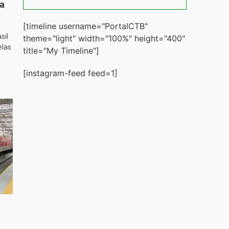
ta
[timeline username="PortalCTB"
sil
theme="light" width="100%" height="400"
elas
title="My Timeline"]
[instagram-feed feed=1]