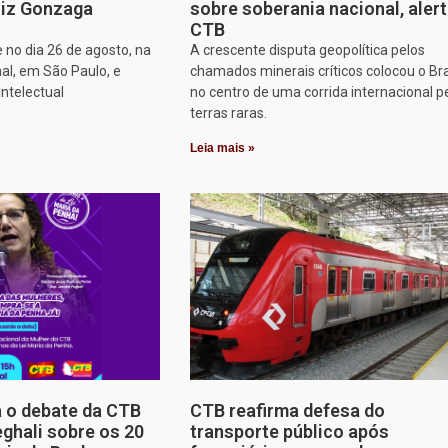
iz Gonzaga
sobre soberania nacional, aler
CTB
 no dia 26 de agosto, na
A crescente disputa geopolítica pelos
al, em São Paulo, e
chamados minerais críticos colocou o Bra
intelectual
no centro de uma corrida internacional p
terras raras.
Leia mais »
a o debate da CTB
CTB reafirma defesa do
ghali sobre os 20
transporte público após