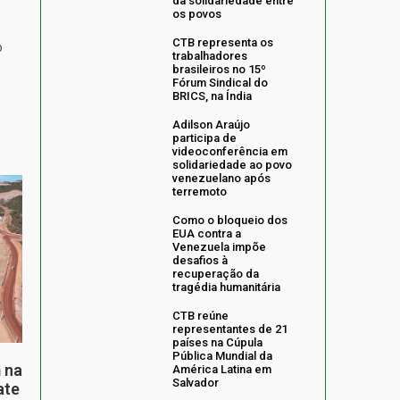
da solidariedade entre
os povos
CTB representa os
o
trabalhadores
brasileiros no 15º
Fórum Sindical do
BRICS, na Índia
Adilson Araújo
participa de
videoconferência em
solidariedade ao povo
venezuelano após
terremoto
Como o bloqueio dos
EUA contra a
Venezuela impõe
desafios à
recuperação da
tragédia humanitária
CTB reúne
representantes de 21
países na Cúpula
Pública Mundial da
 na
América Latina em
Salvador
ate