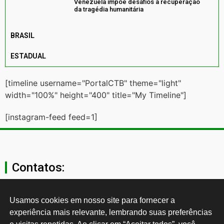
Venezuela impõe desafios à recuperação
da tragédia humanitária
BRASIL
ESTADUAL
[timeline username="PortalCTB" theme="light"
width="100%" height="400" title="My Timeline"]
[instagram-feed feed=1]
Contatos:
secgeral@ctb.org.br
Usamos cookies em nosso site para fornecer a 
experiência mais relevante, lembrando suas preferências 
11 3874-0040