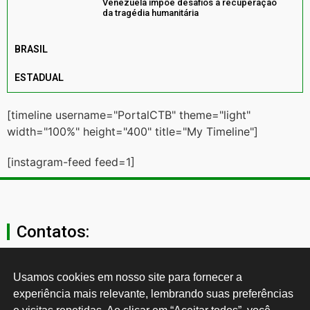
Venezuela impõe desafios à recuperação
da tragédia humanitária
BRASIL
ESTADUAL
[timeline username="PortalCTB" theme="light"
width="100%" height="400" title="My Timeline"]
[instagram-feed feed=1]
Contatos:
secgeral@ctb.org.br
Usamos cookies em nosso site para fornecer a 
experiência mais relevante, lembrando suas preferências 
11 3874-0040