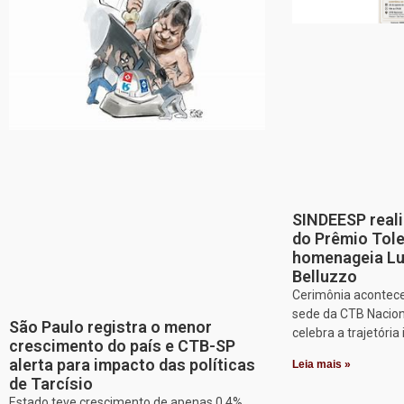
SINDEESP reali
do Prêmio Tol
homenageia Lu
Belluzzo
Cerimônia acontece
sede da CTB Nacion
São Paulo registra o menor
celebra a trajetória 
crescimento do país e CTB-SP
alerta para impacto das políticas
Leia mais »
de Tarcísio
Estado teve crescimento de apenas 0,4%