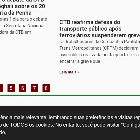
ghali sobre os 20
ria da Penha
enas 1 dia para o debate
CTB reafirma defesa do
ela Secretaria Nacional
transporte público após
adora da CTB em
ferroviários suspenderem grev
Os trabalhadores da Companhia Paulista
Trens Metropolitanos (CPTM) decidiram
assembleia realizada nesta quarta-feira 
encerrar a greve que
Leia mais »
4
5
6
7
8
Rua Cardoso 
ctb.org.br
11 3874-0040
Paulo - SP -
ncia mais relevante, lembrando suas preferências e visitas repe
so de TODOS os cookies. No entanto, você pode visitar "Configu
do.
Desenvolvido por: