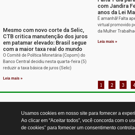
com Jandira Fe
anos da Lei Ma
É amanhã! Falta ap
virtual promovido p
Mesmo com novo corte da Selic,
da Mulher Trabalh
CTB critica manutenção dos juros
em patamar elevado: Brasil segue
Leia mais »
com a maior taxa real do mundo
O Comitê de Política Monetária (Copom) do
Banco Central decidiu nesta quarta-feira (5)
reduzir a taxa básica de juros (Selic)
Leia mais »
1
2
3
Contatos:
secgeral@
Usamos cookies em nosso site para fornecer a experiê
Ao clicar em “Aceitar todos”, você concorda com o u
de cookies" para fornecer um consentimento controla