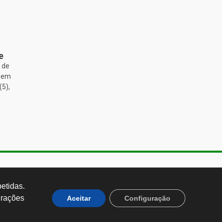
e
 de
, em
(5),
de Almeida, 1843, Sumaré São
 Brasil CEP: 01251-001
tidas. 
rações 
Aceitar
Configuração