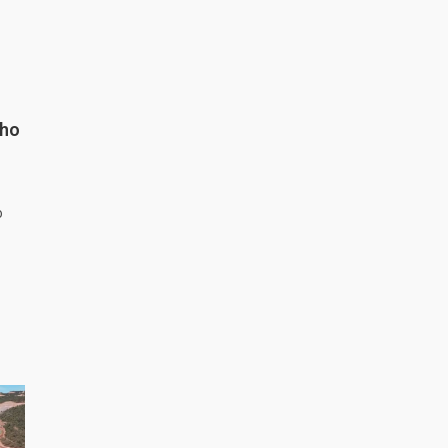
nho
o