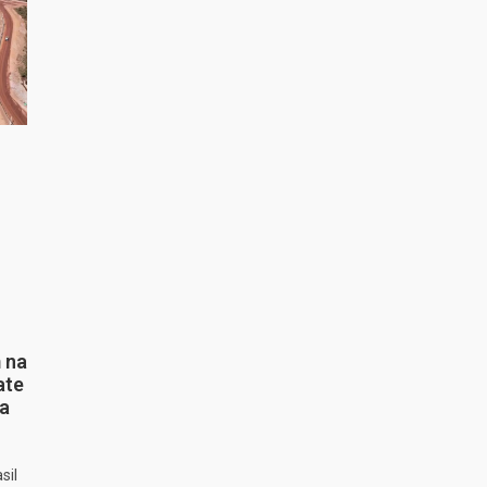
 na
ate
ta
sil