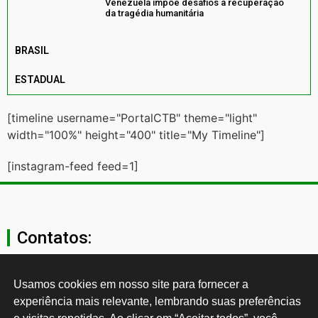
Venezuela impõe desafios à recuperação
da tragédia humanitária
BRASIL
ESTADUAL
[timeline username="PortalCTB" theme="light"
width="100%" height="400" title="My Timeline"]
[instagram-feed feed=1]
Contatos:
secgeral@ctb.org.br
Usamos cookies em nosso site para fornecer a 
experiência mais relevante, lembrando suas preferências 
11 3874-0040