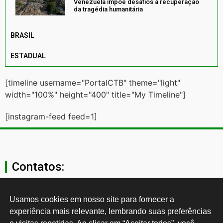
Venezuela impõe desafios à recuperação
da tragédia humanitária
BRASIL
ESTADUAL
[timeline username="PortalCTB" theme="light"
width="100%" height="400" title="My Timeline"]
[instagram-feed feed=1]
Contatos:
secgeral@ctb.org.br
Usamos cookies em nosso site para fornecer a 
experiência mais relevante, lembrando suas preferências 
11 3874-0040